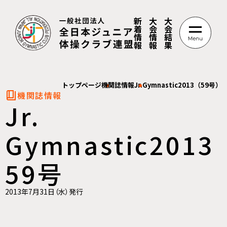
新
大
大
着
会
会
情
情
結
報
報
果
トップページ
機関誌情報
Jr.Gymnastic2013（59号）
機関誌情報
Jr.
Gymnastic2013
59号
2013年7月31日（水）発行