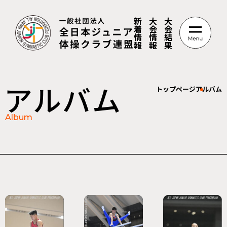
新
大
大
着
会
会
情
情
結
報
報
果
アルバム
トップページ
アルバム
Album